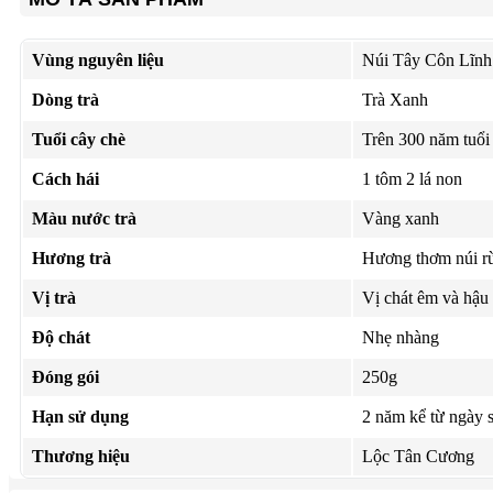
Vùng nguyên liệu
Núi Tây Côn Lĩnh
Dòng trà
Trà Xanh
Tuổi cây chè
Trên 300 năm tuổi
Cách hái
1 tôm 2 lá non
Màu nước trà
Vàng xanh
Hương trà
Hương thơm núi r
Vị trà
Vị chát êm và hậu
Độ chát
Nhẹ nhàng
Đóng gói
250g
Hạn sử dụng
2 năm kể từ ngày 
Thương hiệu
Lộc Tân Cương