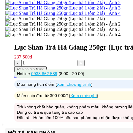
Lục Shan Trà Hà Giang 250gr (Lục trà 
237.500
₫
Số
lượng
+1 vào giỏ hàng
Hotline
0933.862.589
(8:00 - 20:00)
Mua ngay
Mua hàng tích điểm (
Xem chương trình
)
Miễn ship đơn từ 300.000đ (
Xem cước phí
)
Trà không chất bảo quản, không phẩm màu, không hương liệ
Dụng cụ trà & quà tặng trà cao cấp
Đổi trả - Hoàn tiền 100% nếu sản phẩm bạn nhận được không 
MÔ TẢ SẢN PHẨM