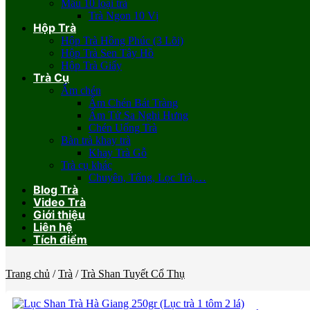
Mẫu 10 loại trà
Trà Ngon 10 Vị
Hộp Trà
Hộp Trà Hồng Phúc (3 Lõi)
Hộp Trà Sen Tây Hồ
Hộp Trà Giấy
Trà Cụ
Ấm chén
Ấm Chén Bát Tràng
Ấm Tử Sa Nghi Hưng
Chén Uống Trà
Bàn trà khay trà
Khay Trà Gỗ
Trà cụ khác
Chuyên, Tống, Lọc Trà,…
Blog Trà
Video Trà
Giới thiệu
Liên hệ
Tích điểm
Trang chủ
/
Trà
/
Trà Shan Tuyết Cổ Thụ