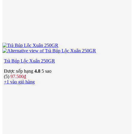
Trà Búp Lộc Xuân 250GR
Được xếp hạng
4.8
5 sao
(5)
97.500
₫
+1 vào giỏ hàng