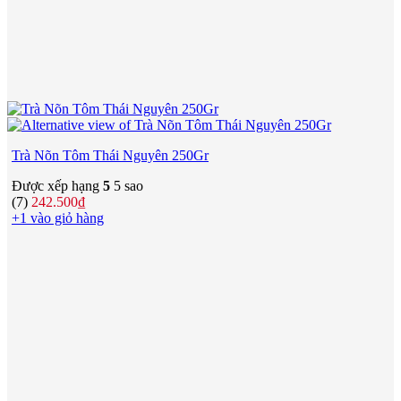
Trà Nõn Tôm Thái Nguyên 250Gr
Được xếp hạng
5
5 sao
(7)
242.500
₫
+1 vào giỏ hàng