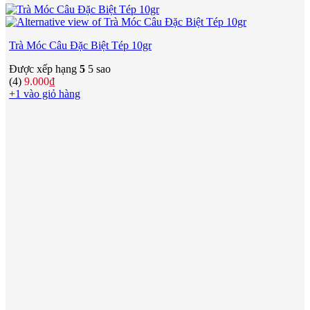
Trà Móc Câu Đặc Biệt Tép 10gr
Được xếp hạng
5
5 sao
(4)
9.000
₫
+1 vào giỏ hàng