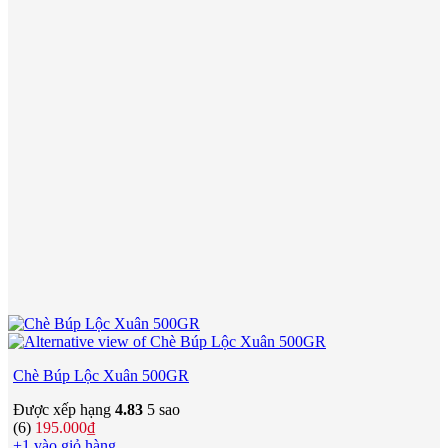
Chè Búp Lộc Xuân 500GR
Được xếp hạng
4.83
5 sao
(6)
195.000
₫
+1 vào giỏ hàng