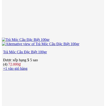
Trà Móc Câu Đặc Biệt 100gr
Được xếp hạng
5
5 sao
(4)
72.000
₫
+1 vào giỏ hàng