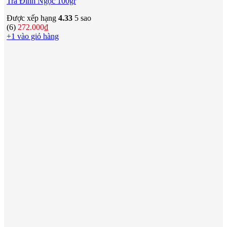
Trà Đinh Ngọc 100gr
Được xếp hạng
4.33
5 sao
(6)
272.000
₫
+1 vào giỏ hàng