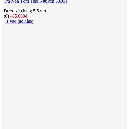
Trà Nõn Tôm Thái Nguyên 500Gr
Được xếp hạng
5
5 sao
(6)
485.000
₫
+1 vào giỏ hàng