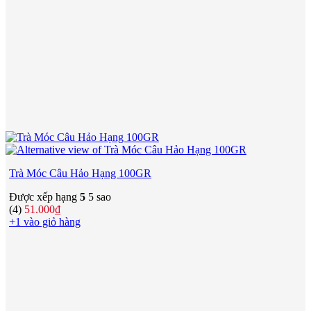
Trà Móc Câu Hảo Hạng 100GR
Được xếp hạng
5
5 sao
(4)
51.000
₫
+1 vào giỏ hàng