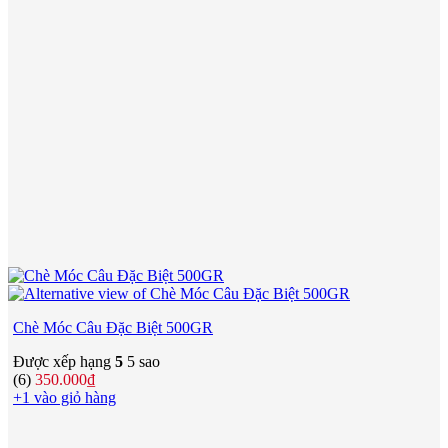
Chè Móc Câu Đặc Biệt 500GR
Được xếp hạng
5
5 sao
(6)
350.000
₫
+1 vào giỏ hàng