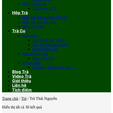
Mẫu 10 loại trà
Trà Ngon 10 Vị
Hộp Trà
Hộp Trà Hồng Phúc (3 Lõi)
Hộp Trà Sen Tây Hồ
Hộp Trà Giấy
Trà Cụ
Ấm chén
Ấm Chén Bát Tràng
Ấm Tử Sa Nghi Hưng
Chén Uống Trà
Bàn trà khay trà
Khay Trà Gỗ
Trà cụ khác
Chuyên, Tống, Lọc Trà,…
Blog Trà
Video Trà
Giới thiệu
Liên hệ
Tích điểm
Trang chủ
/
Trà
/
Trà Thái Nguyên
Hiển thị tất cả 30 kết quả