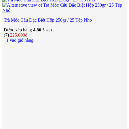
Trà Móc Câu Đặc Biệt Hộp 250gr / 25 Tép Nhỏ
Được xếp hạng
4.86
5 sao
(7)
225.000
₫
+1 vào giỏ hàng