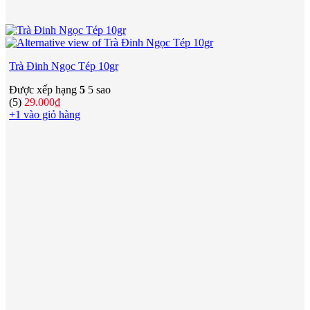
Trà Đinh Ngọc Tép 10gr
Được xếp hạng
5
5 sao
(5)
29.000
₫
+1 vào giỏ hàng